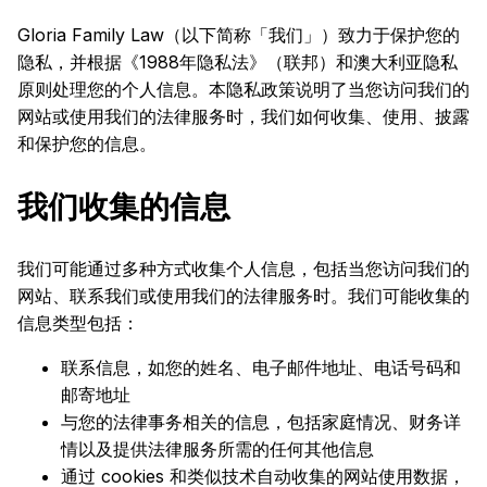
Gloria Family Law（以下简称「我们」）致力于保护您的
隐私，并根据《1988年隐私法》（联邦）和澳大利亚隐私
原则处理您的个人信息。本隐私政策说明了当您访问我们的
网站或使用我们的法律服务时，我们如何收集、使用、披露
和保护您的信息。
我们收集的信息
我们可能通过多种方式收集个人信息，包括当您访问我们的
网站、联系我们或使用我们的法律服务时。我们可能收集的
信息类型包括：
联系信息，如您的姓名、电子邮件地址、电话号码和
邮寄地址
与您的法律事务相关的信息，包括家庭情况、财务详
情以及提供法律服务所需的任何其他信息
通过 cookies 和类似技术自动收集的网站使用数据，