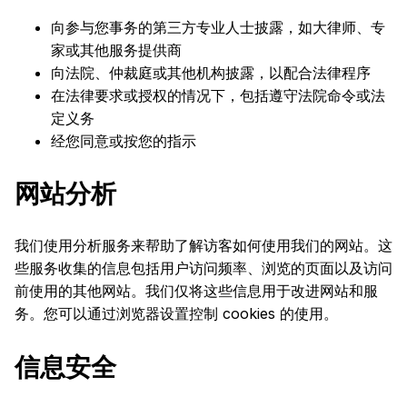
向参与您事务的第三方专业人士披露，如大律师、专
家或其他服务提供商
向法院、仲裁庭或其他机构披露，以配合法律程序
在法律要求或授权的情况下，包括遵守法院命令或法
定义务
经您同意或按您的指示
网站分析
我们使用分析服务来帮助了解访客如何使用我们的网站。这
些服务收集的信息包括用户访问频率、浏览的页面以及访问
前使用的其他网站。我们仅将这些信息用于改进网站和服
务。您可以通过浏览器设置控制 cookies 的使用。
信息安全