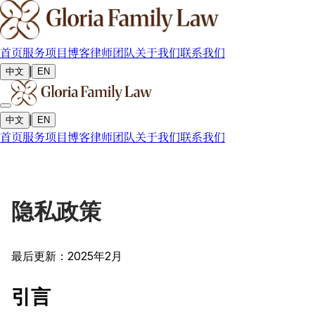
首页
服务项目
博客
律师团队
关于我们
联系我们
|
中文
EN
|
中文
EN
首页
服务项目
博客
律师团队
关于我们
联系我们
隐私政策
最后更新：2025年2月
引言