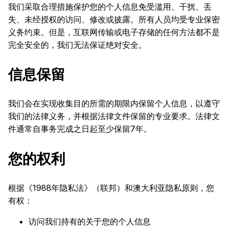
我们采取合理措施保护您的个人信息免受滥用、干扰、丢
失、未经授权的访问、修改或披露。所有人员均受专业保密
义务约束。但是，互联网传输或电子存储的任何方法都不是
完全安全的，我们无法保证绝对安全。
信息保留
我们会在实现收集目的所需的期限内保留个人信息，以遵守
我们的法律义务，并根据法律文件保留的专业要求。法律文
件通常自事务完成之日起至少保留7年。
您的权利
根据《1988年隐私法》（联邦）和澳大利亚隐私原则，您
有权：
访问我们持有的关于您的个人信息