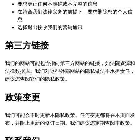
要求更正任何不准确或不完整的信息
在符合我们法律义务的前提下，要求删除您的个人信
息
选择退出接收我们的营销通讯
第三方链接
我们的网站可能包含指向第三方网站的链接，如法院资源和
法律数据库。我们对这些外部网站的隐私做法不承担责任，
建议您查阅它们的隐私政策。
政策变更
我们可能会不时更新本隐私政策。任何变更都将在本页面发
布，并附上更新的修订日期。我们建议您定期查阅本政策。